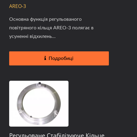
AREO-3
Основна функція регульованого
повітряного кільця AREO-3 полягає в
усуненні відхилень...
Подробиці
Регульоване Стабілізуюче Кільце