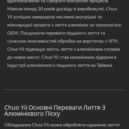
вдосконалення та суворого контролю процесів.
Маючи понад 30 років досвіду в виробництві, Chuo
Yii успішно завершила численні внутрішні та
міжнародні проекти з лиття алюмінію за технологією
OEM. Поєднуючи переваги піщаного лиття та
сучасних можливостей обробки на верстатах з ЧПУ,
Chuo Yii підвищує якість лиття з алюмінієвих сплавів
до нових висот. Chuo Yii став незамінним лідером в
індустрії алюмінієвого піщаного лиття на Тайвані.
Chuo Yii Основні Переваги Лиття З
Алюмінієвого Піску
Обладнання Chuo Yii може обробляти одиничні лиття