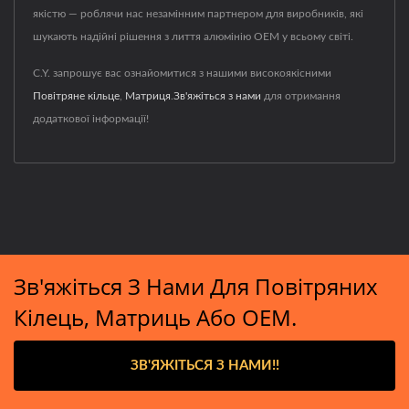
якістю — роблячи нас незамінним партнером для виробників, які
шукають надійні рішення з лиття алюмінію OEM у всьому світі.
C.Y. запрошує вас ознайомитися з нашими високоякісними
Повітряне кільце
,
Матриця
.
Зв'яжіться з нами
для отримання
додаткової інформації!
Зв'яжіться З Нами Для Повітряних
Кілець, Матриць Або OEM.
ЗВ'ЯЖІТЬСЯ З НАМИ!!