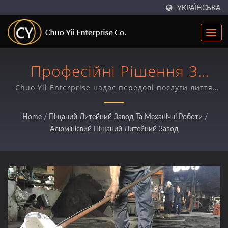
УКРАЇНСЬКА
Професійні Рішення З
Лиття Алюмінієвого Піску
Chuo Yii Enterprise надає передові послуги лиття
алюмінієвого піску та обробки на верстатах з ЧПУ
Та Прецизійної Обробки
для промислових виробників у понад 45 країнах,
Home
/
Піщаний Литейний Завод Та Механічні Роботи
/
спеціалізуючись на великих, складних компонентах
Алюмінієвий Піщаний Литейний Завод
з високим контролем якості.