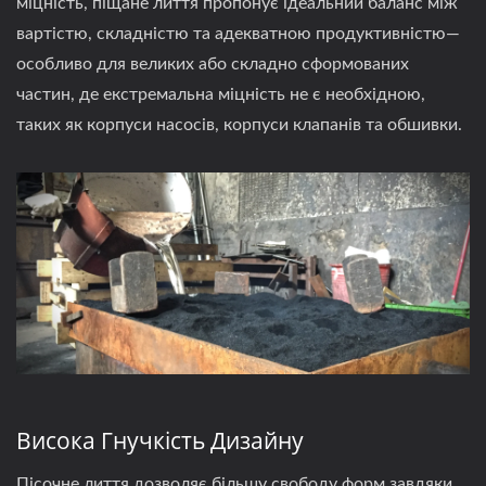
міцність, піщане лиття пропонує ідеальний баланс між
вартістю, складністю та адекватною продуктивністю—
особливо для великих або складно сформованих
частин, де екстремальна міцність не є необхідною,
таких як корпуси насосів, корпуси клапанів та обшивки.
Висока Гнучкість Дизайну
Пісочне лиття дозволяє більшу свободу форм завдяки