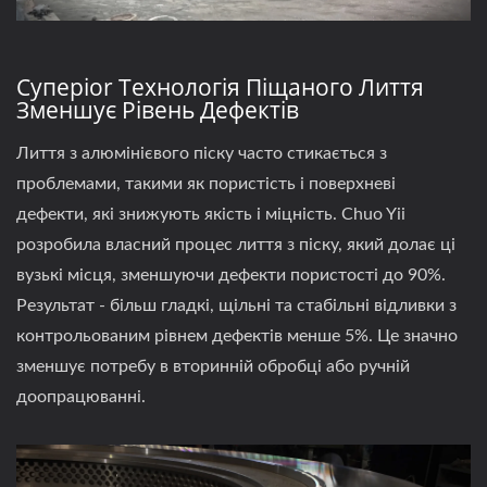
Суперior Технологія Піщаного Лиття
Зменшує Рівень Дефектів
Лиття з алюмінієвого піску часто стикається з
проблемами, такими як пористість і поверхневі
дефекти, які знижують якість і міцність. Chuo Yii
розробила власний процес лиття з піску, який долає ці
вузькі місця, зменшуючи дефекти пористості до 90%.
Результат - більш гладкі, щільні та стабільні відливки з
контрольованим рівнем дефектів менше 5%. Це значно
зменшує потребу в вторинній обробці або ручній
доопрацюванні.