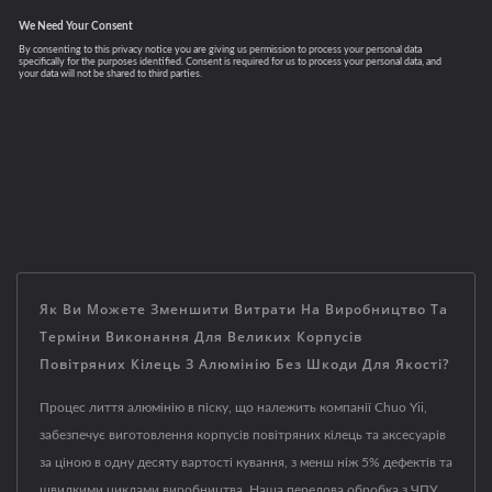
Як Ви Можете Зменшити Витрати На Виробництво Та
Терміни Виконання Для Великих Корпусів
Повітряних Кілець З Алюмінію Без Шкоди Для Якості?
Процес лиття алюмінію в піску, що належить компанії Chuo Yii,
забезпечує виготовлення корпусів повітряних кілець та аксесуарів
за ціною в одну десяту вартості кування, з менш ніж 5% дефектів та
швидкими циклами виробництва. Наша передова обробка з ЧПУ