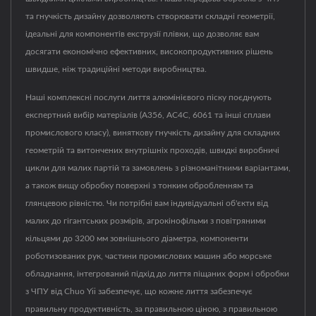
та гнучкість дизайну дозволяють створювати складні геометрії,
ідеальні для компонентів екструзії плівки, що дозволяє вам
досягати економічно ефективних, високопродуктивних рішень
швидше, ніж традиційні методи виробництва.
Наші комплексні послуги лиття алюмінієвого піску поєднують
експертний вибір матеріалів (A356, AC4C, 6061 та інші сплави
промислового класу), виняткову гнучкість дизайну для складних
геометрій та витончених внутрішніх проходів, швидкі виробничі
цикли для малих партій та замовлень з різноманітними варіантами,
а також вищу обробку поверхні з тонким обробленням та
глянцевою рівністю. Чи потрібні вам індивідуальні об'єкти від
малих до гігантських розмірів, агрокінофільми з повітряними
кільцями до 3200 мм зовнішнього діаметра, компоненти
роботизованих рук, частини промислових машин або морське
обладнання, інтегрований підхід до лиття піщаних форм і обробки
з ЧПУ від Chuo Yii забезпечує, що кожне лиття забезпечує
правильну продуктивність, за правильною ціною, з правильною