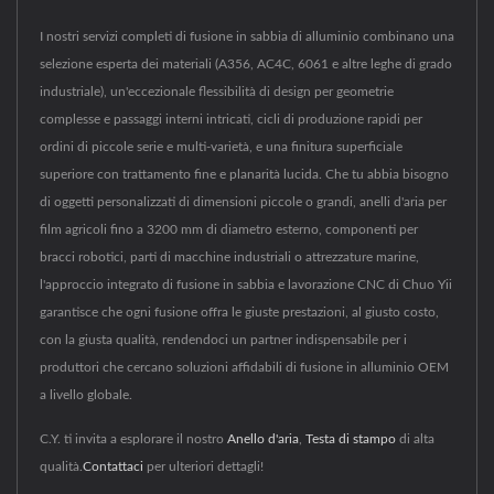
I nostri servizi completi di fusione in sabbia di alluminio combinano una
selezione esperta dei materiali (A356, AC4C, 6061 e altre leghe di grado
industriale), un'eccezionale flessibilità di design per geometrie
complesse e passaggi interni intricati, cicli di produzione rapidi per
ordini di piccole serie e multi-varietà, e una finitura superficiale
superiore con trattamento fine e planarità lucida. Che tu abbia bisogno
di oggetti personalizzati di dimensioni piccole o grandi, anelli d'aria per
film agricoli fino a 3200 mm di diametro esterno, componenti per
bracci robotici, parti di macchine industriali o attrezzature marine,
l'approccio integrato di fusione in sabbia e lavorazione CNC di Chuo Yii
garantisce che ogni fusione offra le giuste prestazioni, al giusto costo,
con la giusta qualità, rendendoci un partner indispensabile per i
produttori che cercano soluzioni affidabili di fusione in alluminio OEM
a livello globale.
C.Y. ti invita a esplorare il nostro
Anello d'aria
,
Testa di stampo
di alta
qualità.
Contattaci
per ulteriori dettagli!