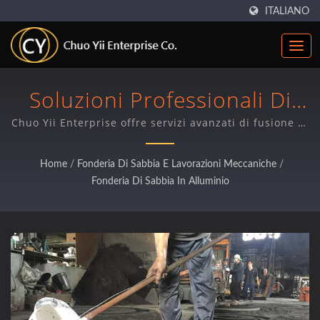
ITALIANO
Soluzioni Professionali Di
Fonderia In Sabbia Di
Chuo Yii Enterprise offre servizi avanzati di fusione in
sabbia di alluminio e lavorazione CNC per produttori
Alluminio E Lavorazione Di
industriali in oltre 45 paesi, specializzandosi in
Home
/
Fonderia Di Sabbia E Lavorazioni Meccaniche
/
componenti complessi su larga scala con un controllo
Precisione
Fonderia Di Sabbia In Alluminio
qualità superiore.