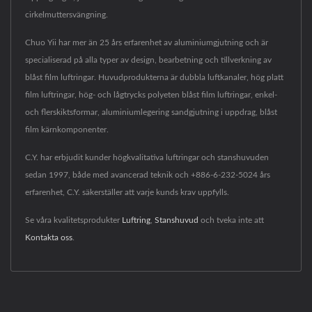
cirkelmuttersvängning.
Chuo Yii har mer än 25 års erfarenhet av aluminiumgjutning och är
specialiserad på alla typer av design, bearbetning och tillverkning av
blåst film luftringar. Huvudprodukterna är dubbla luftkanaler, hög platt
film luftringar, hög- och lågtrycks polyeten blåst film luftringar, enkel-
och flerskiktsformar, aluminiumlegering sandgjutning i uppdrag, blåst
film kärnkomponenter.
C.Y. har erbjudit kunder högkvalitativa luftringar och stanshuvuden
sedan 1997, både med avancerad teknik och +886-6-232-5024 års
erfarenhet, C.Y. säkerställer att varje kunds krav uppfylls.
Se våra kvalitetsprodukter
Luftring
,
Stanshuvud
och tveka inte att
Kontakta oss
.