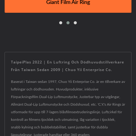
Giant Film Air Ring
TaipeiPlas 2022 | En Luftring Och Dödhuvudstillverkare
Från Taiwan Sedan 2009 | Chuo Yii Enterprise Co.
Baserat i Taiwan sedan 1997, Chuo Yii Enterprise Co. är en tillverkare av
luftringar och dödhuvuden. Huvudprodukter, inklusive
Förpackningsfilm Dual-Lip Luftmunstycke, Justerbar typ av utgångar,
Allmänt Dual-Lip Luftmunstycke och Dödshuvud, etc. 'C.Y.'s Air Rings är
utformade för upp till 7-lagers blåsfilmsextruderingslinje. Luftcirkel för
kontroll av filmens tjocklek och utmatning, låg variation i tjocklek,
snabb kylning och bubbelstabilitet, samt justerbar för dubbla
läpputgångar, justerade handtag eller 360 graders