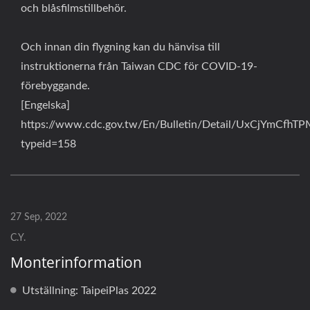
och blåsfilmstillbehör.
Och innan din flygning kan du hänvisa till
instruktionerna från Taiwan CDC för COVID-19-
förebyggande.
[Engelska]
https://www.cdc.gov.tw/En/Bulletin/Detail/UxCjYmCf
typeid=158
27 Sep, 2022
C.Y.
Monterinformation
Utställning: TaipeiPlas 2022