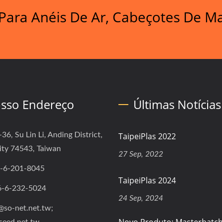
ara Anéis De Ar, Cabeçotes De Ma
sso Endereço
Últimas Notícias
-36, Su Lin Li, Anding District,
TaipeiPlas 2022
ity 74543, Taiwan
27 Sep, 2022
-6-201-8045
TaipeiPlas 2024
6-6-232-5024
24 Sep, 2024
@so-net.net.tw;