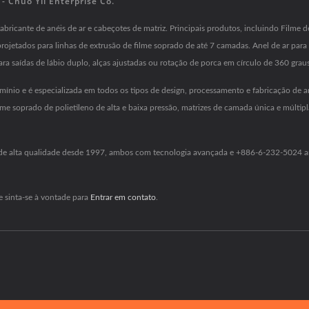
- Chuo Yii Enterprise Co.
ricante de anéis de ar e cabeçotes de matriz. Principais produtos, incluindo Filme d
o projetados para linhas de extrusão de filme soprado de até 7 camadas. Anel de ar para 
ara saídas de lábio duplo, alças ajustadas ou rotação de porca em círculo de 360 graus
ínio e é especializada em todos os tipos de design, processamento e fabricação de an
 filme soprado de polietileno de alta e baixa pressão, matrizes de camada única e múlt
riz de alta qualidade desde 1997, ambos com tecnologia avançada e +886-6-232-5024 an
e sinta-se à vontade para
Entrar em contato
.