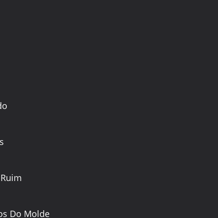
do
s
 Ruim
os Do Molde