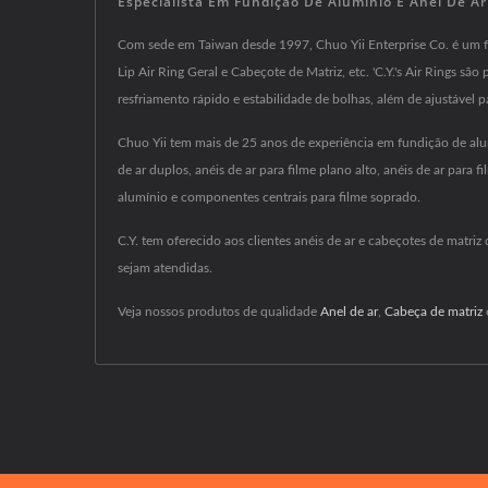
Especialista Em Fundição De Alumínio E Anel De Ar 
Com sede em Taiwan desde 1997, Chuo Yii Enterprise Co. é um fab
Lip Air Ring Geral e Cabeçote de Matriz, etc. 'C.Y.'s Air Rings sã
resfriamento rápido e estabilidade de bolhas, além de ajustável p
Chuo Yii tem mais de 25 anos de experiência em fundição de alum
de ar duplos, anéis de ar para filme plano alto, anéis de ar para
alumínio e componentes centrais para filme soprado.
C.Y. tem oferecido aos clientes anéis de ar e cabeçotes de mat
sejam atendidas.
Veja nossos produtos de qualidade
Anel de ar
,
Cabeça de matriz