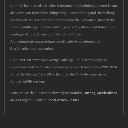
Chuo Yii hat mehr als 25 Jahre Erfahrung im Aluminiumguss und ist auf
alle Arten von Blasfolienluftringdesign, -verarbeitung und -herstellung
spezialisiert. Die Hauptprodukte sind doppelte Luftkanäle, hochflache
Blasfolienluftringe, Blasfolienluftringe aus Polyethylen mit hohem und
niedrigem Druck, Einzel- und Mehrschichtdüsen,
Aluminiumlegierungssandgussbeauftragte Verarbeitung und
Blasfolienkernkomponenten.
C.Y. bietet seit 1997 hochwertige Luftringe und Matrizenköpfe an,
sowohl mit fortschrittlicher Technologie als auch mit +886-6-232-5024
Jahren Erfahrung, C.Y. stellt sicher, dass die Anforderungen jedes
Kunden erfüllt werden.
Schauen Sie sich unsere hochwertigen Produkte
Luftring
,
Matrizenkopf
an und zögern Sie nicht,
Kontaktieren Sie uns
.