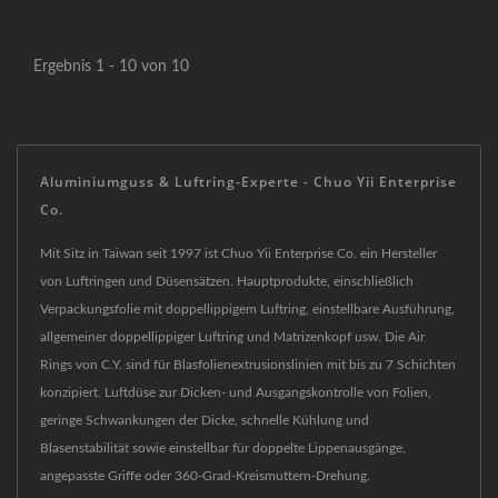
Ergebnis 1 - 10 von 10
Aluminiumguss & Luftring-Experte - Chuo Yii Enterprise
Co.
Mit Sitz in Taiwan seit 1997 ist Chuo Yii Enterprise Co. ein Hersteller
von Luftringen und Düsensätzen. Hauptprodukte, einschließlich
Verpackungsfolie mit doppellippigem Luftring, einstellbare Ausführung,
allgemeiner doppellippiger Luftring und Matrizenkopf usw. Die Air
Rings von C.Y. sind für Blasfolienextrusionslinien mit bis zu 7 Schichten
konzipiert. Luftdüse zur Dicken- und Ausgangskontrolle von Folien,
geringe Schwankungen der Dicke, schnelle Kühlung und
Blasenstabilität sowie einstellbar für doppelte Lippenausgänge,
angepasste Griffe oder 360-Grad-Kreismuttern-Drehung.