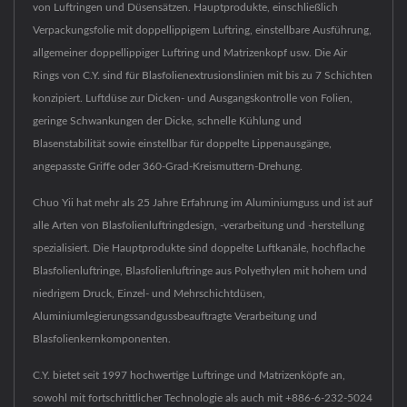
von Luftringen und Düsensätzen. Hauptprodukte, einschließlich
Verpackungsfolie mit doppellippigem Luftring, einstellbare Ausführung,
allgemeiner doppellippiger Luftring und Matrizenkopf usw. Die Air
Rings von C.Y. sind für Blasfolienextrusionslinien mit bis zu 7 Schichten
konzipiert. Luftdüse zur Dicken- und Ausgangskontrolle von Folien,
geringe Schwankungen der Dicke, schnelle Kühlung und
Blasenstabilität sowie einstellbar für doppelte Lippenausgänge,
angepasste Griffe oder 360-Grad-Kreismuttern-Drehung.
Chuo Yii hat mehr als 25 Jahre Erfahrung im Aluminiumguss und ist auf
alle Arten von Blasfolienluftringdesign, -verarbeitung und -herstellung
spezialisiert. Die Hauptprodukte sind doppelte Luftkanäle, hochflache
Blasfolienluftringe, Blasfolienluftringe aus Polyethylen mit hohem und
niedrigem Druck, Einzel- und Mehrschichtdüsen,
Aluminiumlegierungssandgussbeauftragte Verarbeitung und
Blasfolienkernkomponenten.
C.Y. bietet seit 1997 hochwertige Luftringe und Matrizenköpfe an,
sowohl mit fortschrittlicher Technologie als auch mit +886-6-232-5024