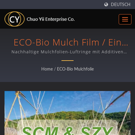
DEUTSCH
ECO-Bio Mulch Film / Ein
Hersteller Von Luftringen
Nachhaltige Mulchfolien-Luftringe mit Additiven
Lösungen
Und Matrizenköpfen Aus
Home
/
ECO-Bio Mulchfolie
Taiwan Seit 2009 | Chuo Yii
Enterprise Co.