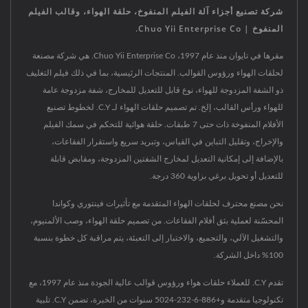
شركة تصنيع أجزاء آلة الفيلم المنفوخ، حلقة الهواء، وقالب الفيلم
المنفوخ | Chuo Yii Enterprise Co.
مقرها في تايوان منذ عام 1997، Chuo Yii Enterprise Co. هي شركة مصنعة
لحلقات الهواء ورؤوس القوالب. المنتجات الرئيسية، بما في ذلك فيلم التغليف
ذو الشفة المزدوجة للهواء، نوع قابل للتعديل للمخارج، شفة مزدوجة عامة
للهواء ورأس القالب، إلخ. تم تصميم حلقات الهواء لـ C.Y. لخطوط تصنيع
الأفلام المنفوخة ذات حتى 7 طبقات. حلقة هوائية للتحكم في سمك الفيلم
والإخراج، وتقليل التباين في القياس، وتبريد سريع واستقرار الفقاعات،
بالإضافة إلى إمكانية التعديل لمخارج الشفتين المزدوجة، ومقابض قابلة
للتعديل أو تحويل برغي بزاوية 360 درجة.
نحن مصنع محترف لحلقات الهواء المتقدمة مع تأثيرات فينتوري وكواندا
المحسّنة لعملية بثق أفلام الفقاعات. من تصميم حلقة الهواء، وصب الألمنيوم،
والتشغيل الآلي، والتجميع، والاختبار إلى التعبئة، يتم مراقبة كل خطوة بنسبة
100% داخل الشركة.
تقدم C.Y. للعملاء حلقات هواء ورؤوس قوالب عالية الجودة منذ عام 1997، مع
تكنولوجيا متقدمة و+886-6-232-5024 سنوات من الخبرة، تضمن C.Y. تلبية