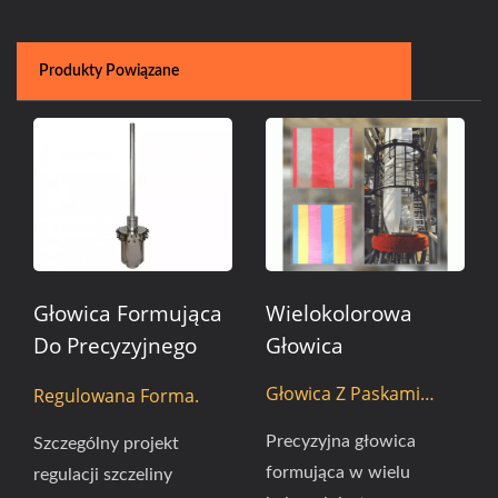
Produkty Powiązane
Głowica Formująca
Wielokolorowa
Do Precyzyjnego
Głowica
Dostosowania
Głowica Z Paskami
Regulowana Forma.
Grubości Folii Z
Kolorowymi
Rurkami IBC.
Precyzyjna głowica
Szczególny projekt
formująca w wielu
regulacji szczeliny