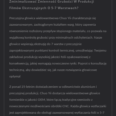
Zminimalizować Zmienność Grubości W Produkcji
Filmów Ekstruzyjnych O 5-7 Warstwach?
Precyzyjna głowica wielowarstwowa Chuo Yii charakteryzuje się
zaawansowanym, zaokrąglonym kształtem warg, który zapewnia
równomiernie rozłożony przepływ stopionego materiału, co pozwala na
wyjątkową kontrolę grubości przy minimalnych odchyleniach. Nasze
głowice wspierają ekstruzję do 7 warstw z precyzyjnie
zaprojektowanymi punktami kontroli termicznej, umożliwiając Twojemu
zakładowi produkcję wysokiej jakości folii opakowaniowej z
konsekwencją, jakiej wymagają nowoczesne rynki. Poproś o konsultację
techniczną, aby dowiedzieć się, jak nasze rozwiązania głowicowe
optymal
Z ponad 25-letnim doświadczeniem w odlewnictwie aluminium i
precyzyjnej produkcji, Chuo Yii dostarcza wielowarstwowe głowice
formierskie o jakości OEM, które łączą tradycyjne rzemiosło z
nowoczesnymi możliwościami obróbki CNC. Każda głowica wytłaczarki
jest zaprojektowana do obsługi zaawansowanej wytłaczania folii o 5-7