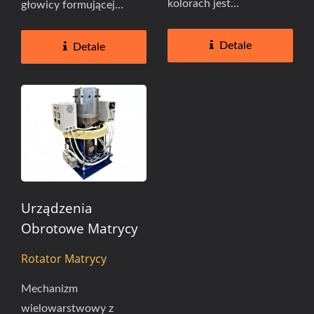
kolorach jest
głowicy formującej
przeznaczona do toreb
umożliwia ręczne
spożywczych, toreb...
dostosowanie...
Detale
Detale
Urządzenia
Obrotowe Matrycy
Rotator Matrycy
Mechanizm
wielowarstwowy z