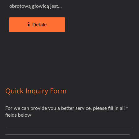
obrotową głowicą jest
specjalnie wykonany dla
obrotowej głowicy...
Detale