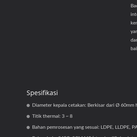
Ba
in
ke
ya
dar
bai
Spesifikasi
Diameter kepala cetakan: Berkisar dari Ø 60mm
Titik thermal: 3 ~ 8
Bahan pemrosesan yang sesuai: LDPE, LLDPE, P