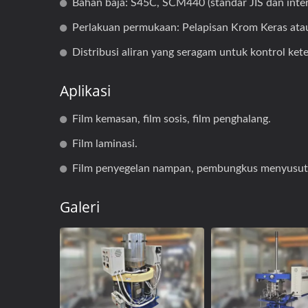
Bahan baja: S45C, SCM440 (standar JIS dan inter
Film Air Raksasa
Adi
Perlakuan permukaan: Pelapisan Krom Keras atau
Distribusi aliran yang seragam untuk kontrol kete
Aplikasi
Film kemasan, film sosis, film penghalang.
Film laminasi.
Film penyegelan nampan, pembungkus menyusut, 
Galeri