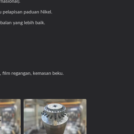
nasional).
tif Oksobiodegradable
Tas T-Shirt Air
 pelapisan paduan Nikel.
balan yang lebih baik.
film regangan, kemasan beku.