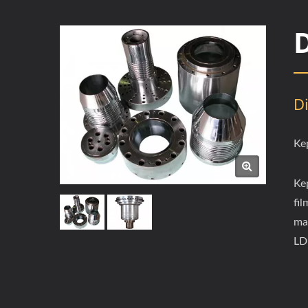
D
Ke
Kep
fi
ma
LD