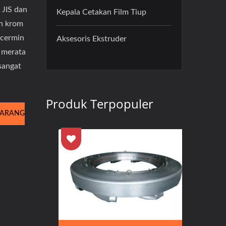
 JIS dan
Kepala Cetakan Film Tiup
an krom
 cermin
Aksesoris Ekstruder
g merata
 sangat
Produk Terpopuler
KARANG