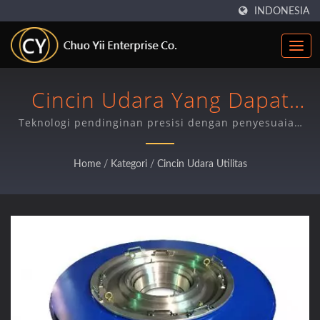
INDONESIA
Cincin Udara Yang Dapat
Disesuaikan Tanpa Henti
Teknologi pendinginan presisi dengan penyesuaian
pegangan atas untuk kemasan fleksibel dan produksi
Untuk Ekstrusi Film Tiup
film multi-lapis
Home
/
Kategori
/
Cincin Udara Utilitas