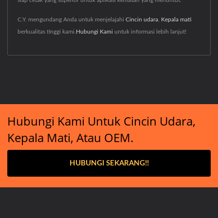
siap cetak yang superior untuk aplikasi kemasan yang menuntut.
C.Y. mengundang Anda untuk menjelajahi
Cincin udara
,
Kepala mati
berkualitas tinggi kami.
Hubungi Kami
untuk informasi lebih lanjut!
Hubungi Kami Untuk Cincin Udara,
Kepala Mati, Atau OEM.
HUBUNGI SEKARANG!!