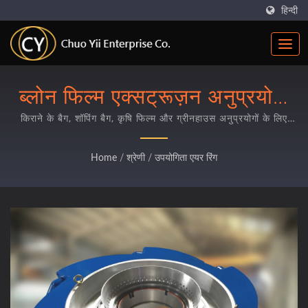
हिन्दी
ब्लोन फिल्म एक्सट्रूज़न अनुप्रयोगों
के लिए प्रीमियम यूटिलिटी एयर रिंग
किराने के बैग, शॉपिंग बैग, कृषि फिल्म और ग्रीनहाउस अनुप्रयोगों के लिए
व्यापक एयर रिंग समाधान, उन्नत एल्यूमिनियम कास्टिंग और सटीक मशीनिंग
विशेषज्ञता के साथ।
Home
/
श्रेणी
/
उपयोगिता एयर रिंग