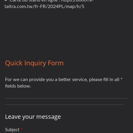
Carte du stand en ligne : https://booth.e-
taitra.com.tw/fr-FR/2024PL/map/h/5