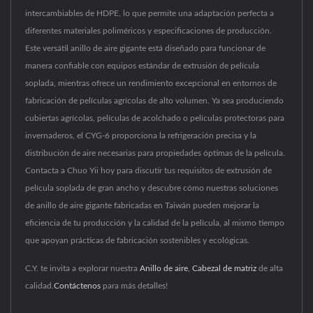
intercambiables de HDPE, lo que permite una adaptación perfecta a
diferentes materiales poliméricos y especificaciones de producción.
Este versátil anillo de aire gigante está diseñado para funcionar de
manera confiable con equipos estándar de extrusión de película
soplada, mientras ofrece un rendimiento excepcional en entornos de
fabricación de películas agrícolas de alto volumen. Ya sea produciendo
cubiertas agrícolas, películas de acolchado o películas protectoras para
invernaderos, el CYG-6 proporciona la refrigeración precisa y la
distribución de aire necesarias para propiedades óptimas de la película.
Contacta a Chuo Yii hoy para discutir tus requisitos de extrusión de
película soplada de gran ancho y descubre cómo nuestras soluciones
de anillo de aire gigante fabricadas en Taiwán pueden mejorar la
eficiencia de tu producción y la calidad de la película, al mismo tiempo
que apoyan prácticas de fabricación sostenibles y ecológicas.
C.Y. te invita a explorar nuestra
Anillo de aire
,
Cabezal de matriz
de alta
calidad.
Contáctenos
para más detalles!