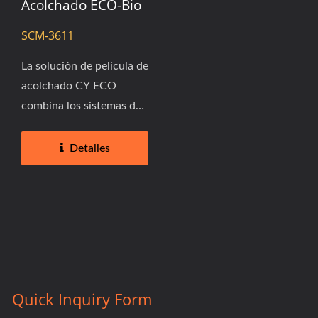
Acolchado ECO-Bio
SCM-3611
La solución de película de
acolchado CY ECO
combina los sistemas de
anillo de aire CY y
cabezal...
Detalles